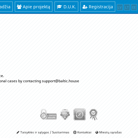
adžia
Apie projektą
D.U.K.
Registracija
LV
LT
EE
ce.
ional cases by contacting support@baltic.house
Taisyklės ir sąlygos / Susitarimas
Kontaktai
Miestų sąrašas