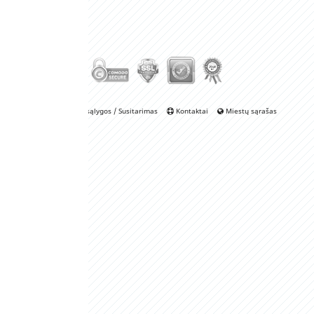
sąlygos / Susitarimas
Kontaktai
Miestų sąrašas