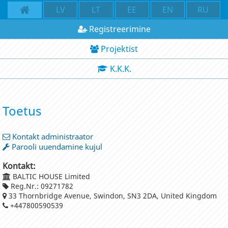
LV
LT
EE
EN
RU
Registreerimine
Projektist
K.K.K.
Toetus
Kontakt administraator
Parooli uuendamine kujul
Kontakt:
BALTIC HOUSE Limited
Reg.Nr.: 09271782
33 Thornbridge Avenue, Swindon, SN3 2DA, United Kingdom
+447800590539