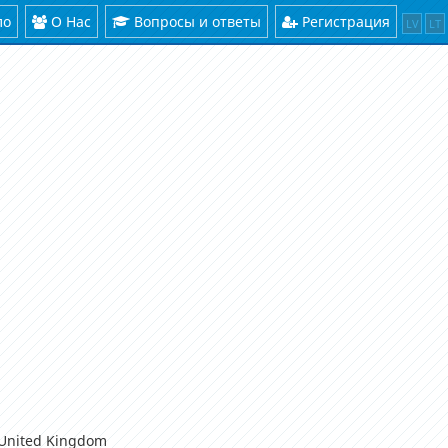
ло
О Нас
Вопросы и ответы
Регистрация
LV
LT
 United Kingdom