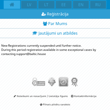
LV
LT
EE
EN
RU
Reģistrācija
Par Mums
Jautājumi un atbildes
New Registrations currently suspended until further notice.
During this period registration available in some exceptional cases by
contacting support@baltic.house
Noteikumi un nosacījumi / Lietotāja līgums
Kontaktinformācija
Pilnais pilsētu saraksts