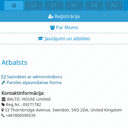
LV
LT
EE
EN
RU
Reģistrācija
Par Mums
Jautājumi un atbildes
Atbalsts
Sazināties ar administrātoru
Paroles atjaunošanas forma
Kontaktinformācija:
BALTIC HOUSE Limited
Reg.Nr.: 09271782
33 Thornbridge Avenue, Swindon, SN3 2DA, United Kingdom
+447800590539